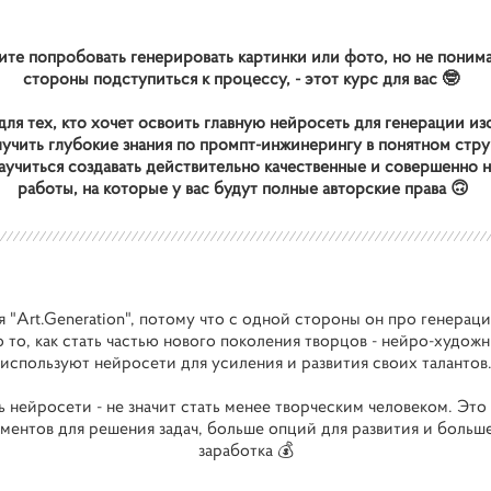
ите попробовать генерировать картинки или фото, но не понима
стороны подступиться к процессу, - этот курс для вас 🤓
для тех, кто хочет освоить главную нейросеть для генерации и
олучить глубокие знания по промпт-инжинерингу в понятном стр
аучиться создавать действительно качественные и совершенно 
работы, на которые у вас будут полные авторские права 🙃
я "Art.Generation", потому что с одной стороны он про генераци
о то, как стать частью нового поколения творцов - нейро-худож
используют нейросети для усиления и развития своих талантов
 нейросети - не значит стать менее творческим человеком. Это
ментов для решения задач, больше опций для развития и больше
заработка 💰