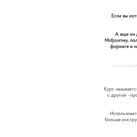
Если вы хот
А еще он 
Midjourney, п
формате и н
Курс называетс
с другой - пр
Использовать
больше инстру