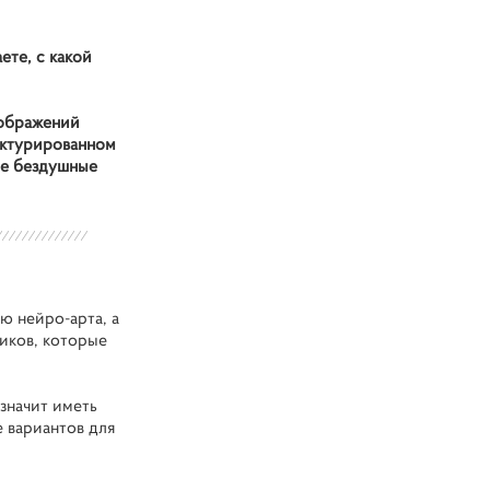
ете, с какой
зображений
уктурированном
не бездушные
ю нейро-арта, а
ников, которые
.
 значит иметь
 вариантов для