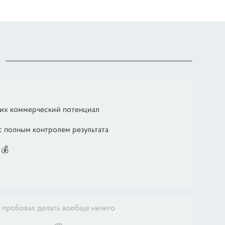
 их коммерческий потенциал
с полным контролем результата
 💰
е пробовал делать вообще ничего