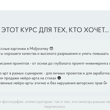
ЭТОТ КУРС ДЛЯ ТЕХ, КТО ХОЧЕТ...
ссные картинки в Midjourney 😎
ы хорошего качества и высокого разрешения и уметь повышать
писания промптов - от основ до глубокого промпт-инжинеринга 
о-арт в разных сценариях - для личных проектов и для заработка
ми продажи нейро-арта на стоках 🌚
твенные нейро-арты этично и без нарушения авторских прав 🥳
фотографам, иллюстраторам, так и тем, кто никогда раньше н
творческого.