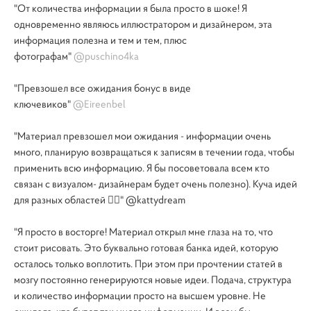
"От количества информации я была просто в шоке! Я
одновременно являюсь иллюстратором и дизайнером, эта
информация полезна и тем и тем, плюс
фотографам"
@puschino4ka
"Превзошел все ожидания бонус в виде
ключевиков"
@Eireenbel
"Материал превзошел мои ожидания - информации очень
много, планирую возвращаться к записям в течении года, чтобы
применить всю информацию. Я бы посоветовала всем кто
связан с визуалом- дизайнерам будет очень полезно). Куча идей
для разных областей 👍🏼"
@kattydream
"Я просто в восторге! Материал открыл мне глаза на то, что
стоит рисовать. Это буквально готовая банка идей, которую
осталось только воплотить. При этом при прочтении статей в
мозгу постоянно генерируются новые идеи. Подача, структура
и количество информации просто на высшем уровне. Не