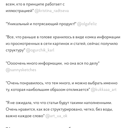
всем, кто в принципе работает с
иллюстрацией"
@kristina_radtseva
"Уникальный и потрясающий продукт!"
@olgafeliz
"Все, что раньше в голове хранилось в виде комка информации
из просмотренных в сети картинок и статей, сейчас получило
структуру"
@ogurchik_karl
"Оооочень много информации, но она вся по делу"
@sannysketches
"Очень понравилось, что тем много, и можно выбрать именно
ту, которая наибольшим образом откликается"
@kukkaaa_art
"Я не ожидала, что что статьи будут такими наполненными.
Очень нравится, как все структурировано, четко, без воды,
важно каждое слово"
@art_ua_ok