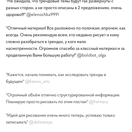
"Не ожидала, что трендовые темы будут так развернуты с
разных сторон, а не просто описаны в 2 предложениях, очень
здорово!!!"
@elenochka9991
"Отличный материал! Все разложено по полочкам, впрочем, как
всегда. Очень рекомендую всем, кто недавно рисует и кому
сложно разобраться в трендах, у кого мало
насмотренности. Огромное спасибо за классный материал и за
проделанную Вами большую работу!"
@bolobot_olga
"Кажется, начала понимать, как исследовать тренды в
будущем"
@keena_arts
"Огромный объём отлично структурированной информации.
Планирую просто рисовать по этим постам"
@Formary
"Идей для рисования очень много теперь, успеваю только
записывать"
@deloveaya